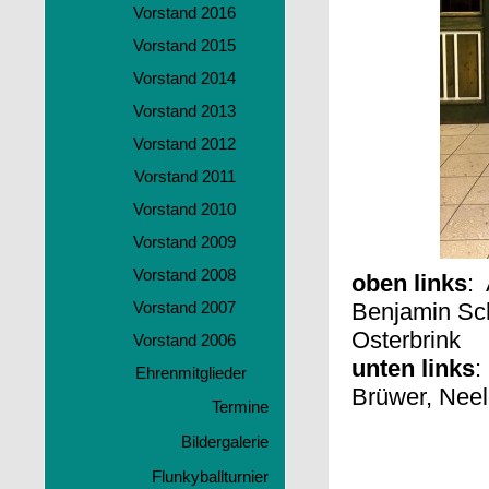
Vorstand 2016
Vorstand 2015
Vorstand 2014
Vorstand 2013
Vorstand 2012
Vorstand 2011
Vorstand 2010
Vorstand 2009
Vorstand 2008
oben links
: 
Vorstand 2007
Benjamin Sch
Osterbrink
Vorstand 2006
unten links
:
Ehrenmitglieder
Brüwer, Nee
Termine
Bildergalerie
Flunkyballturnier