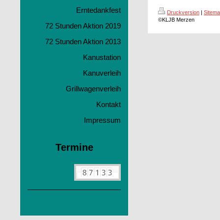
Erntedankfest
Druckversion
|
Sitem
©KLJB Merzen
72 Stunden Aktion 2019
72 Stunden Aktion 2013
Kanustation
Kanuverleih
Grillwagenverleih
Kontakt
Impressum
Termine